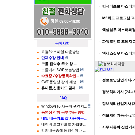
· 컴퓨터초보 마스터
· MS워드 프로그램 
· 엑셀실무 마스터과
로그인
· 파워포인트 프레지 
공지사항
요점/소스파일 다운방법
· 엑세스실무 마스터
단체수강 안내
크롬 접속후 주소 창 ...
크롬에서 SWF 보는방법
수료증 /수강등록확인...
· 정보보안산업기사/
SWF 동영상 강좌 재생...
휴대폰,신용카드 결제...
· 정보처리기사
(24과
FAQ
· 정보처리산업기사
(
Windows10 사용자 원격지...
동영상 강의 공부 하는 방법
· 정보처리기능사
(2
내일 배움카드 잘 사용하는...
네이버 로그인으로 가입했...
· 사무자동화 산업기
강의내용중에 동영상이나 ...