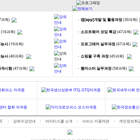
7과목)
· 앱[app]개발 및 활용과정
(30과목)
(16과목)
· 소프트웨어 코딩 특강
(47과목)
기능사
(19과목)
· 프로그래머 실무과정
(67과목)
기능사
(40과목)
· 쇼핑몰 구축 과정
(45과목)
술자격시험
(47과목)
· 웹마스터 실무과정
(58과목)
E
강좌수강안내
아이티스쿨 소개
서비스 이용약관
개인정보취
Copyright ©
IT
school co.kr. All Rights Reserved.